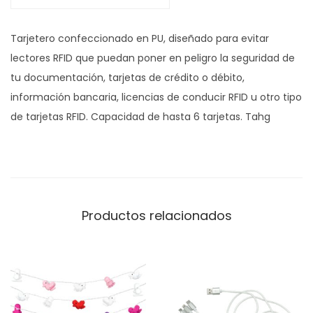
e
Tarjetero confeccionado en PU, diseñado para evitar
t
lectores RFID que puedan poner en peligro la seguridad de
a
tu documentación, tarjetas de crédito o débito,
s
información bancaria, licencias de conducir RFID u otro tipo
d
de tarjetas RFID. Capacidad de hasta 6 tarjetas. Tahg
e
C
r
e
d
Productos relacionados
i
t
o
c
/
B