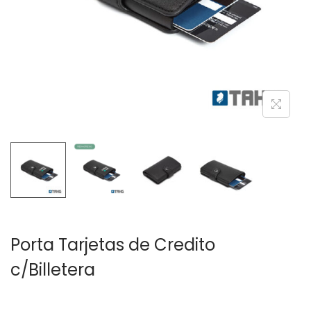
c
d
i
o
ó
n
Porta Tarjetas de Credito
c/Billetera