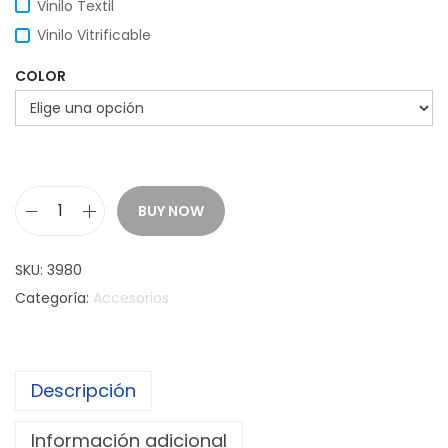
Vinilo Textil
Vinilo Vitrificable
COLOR
BUY NOW
P
o
SKU:
3980
r
Categoría:
Accesorios
t
a
T
Descripción
a
r
Información adicional
j