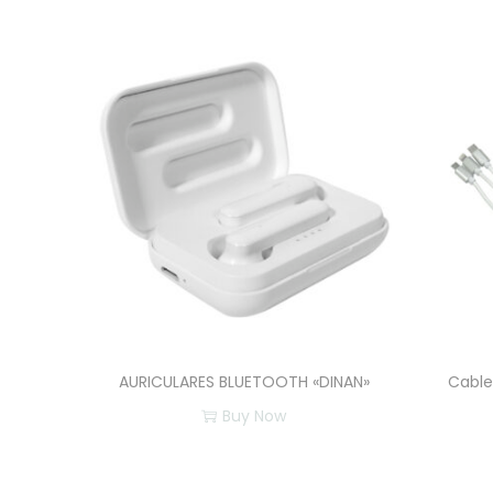
AURICULARES BLUETOOTH «DINAN»
Cable
Buy Now
E
s