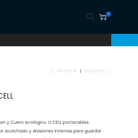
0
ANTERIOR
SIGUIENTE
CELL
Nylon y Cuero ecológico. U CELL portacables.
or acolchado y divisiones internas para guardar