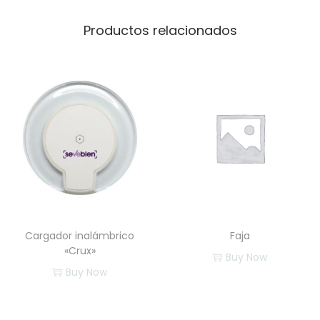
d
a
Productos relacionados
d
Cargador inalámbrico
Faja
«Crux»
Buy Now
Buy Now
E
s