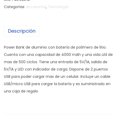
w
Categorías:
Accesorios
,
Tecnología
e
r
B
Descripción
a
n
k
Power Bank de aluminio con batería de polímero de litio.
F
Cuenta con una capacidad de 4000 mAh y una vida útil de
l
mas de 500 ciclos. Tiene una entrada de 5V/1A, salida de
a
5V/1A y LED con indicador de carga. Dispone de 2 puertos
t
USB para poder cargar mas de un celular. Incluye un cable
c
USB/micro USB para cargar la batería y es suministrado en
a
una caja de regalo
n
t
i