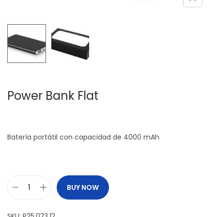
c
d
i
o
ó
n
Power Bank Flat
Batería portátil con capacidad de 4000 mAh
BUY NOW
P
o
SKU:
P25.023.12