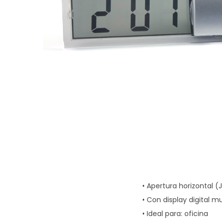
g
n
a
i
c
d
i
o
ó
n
• Apertura horizontal (
• Con display digital m
• Ideal para: oficina