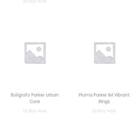
Buy Now
E
s
t
e
p
r
o
d
u
c
t
Bolígrafo Parker Urban
Pluma Parker IM Vibrant
o
Core
Rings
t
Buy Now
Buy Now
i
e
n