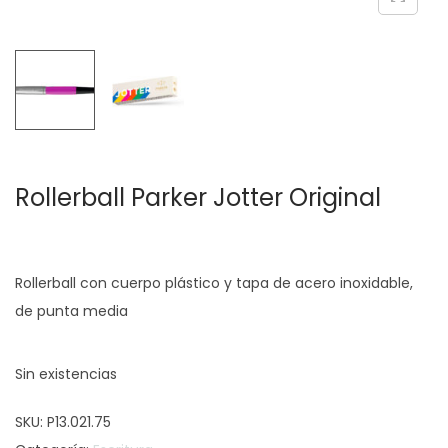
c
d
i
o
ó
n
Rollerball Parker Jotter Original
Rollerball con cuerpo plástico y tapa de acero inoxidable,
de punta media
Sin existencias
SKU:
P13.021.75