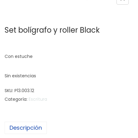
c
d
i
o
ó
Set bolígrafo y roller Black
n
Con estuche
Sin existencias
SKU:
P13.003.12
Categoría:
Escritura
Descripción