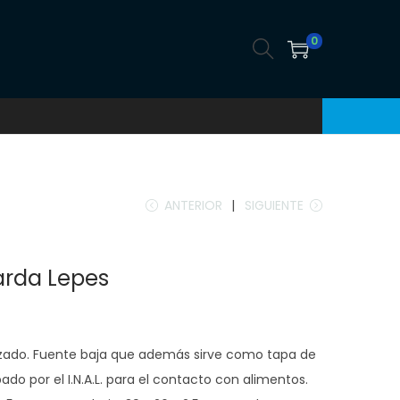
0
ANTERIOR
SIGUIENTE
arda Lepes
ozado. Fuente baja que además sirve como tapa de
ado por el I.N.A.L. para el contacto con alimentos.