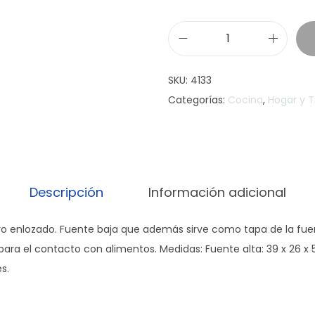
S
e
SKU:
4133
t
Categorías:
Cocina
,
Hogar y T
d
e
F
u
e
Descripción
Información adicional
n
t
ro enlozado. Fuente baja que además sirve como tapa de la fuen
e
. para el contacto con alimentos. Medidas: Fuente alta: 39 x 26 x 
s
s.
N
a