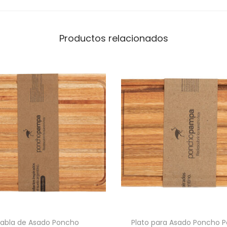
r
d
a
Productos relacionados
L
e
p
e
s
c
a
n
t
i
d
a
d
abla de Asado Poncho
Plato para Asado Poncho