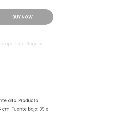
BUY NOW
iempo Libre
,
Regalos
te alta. Producto
5 cm. Fuente baja: 39 x