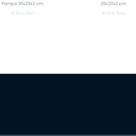
Pampa 36x29x3 cm
29x20x2 cm
Buy Now
Buy Now