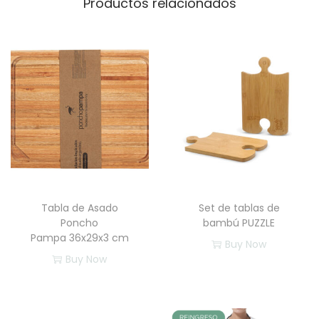
Productos relacionados
T
A
"
c
a
n
t
i
d
a
d
Tabla de Asado
Set de tablas de
Poncho
bambú PUZZLE
Pampa 36x29x3 cm
Buy Now
Buy Now
E
s
t