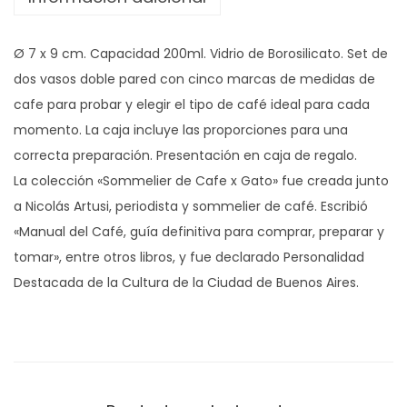
o
s
Ø 7 x 9 cm. Capacidad 200ml. Vidrio de Borosilicato. Set de
d
dos vasos doble pared con cinco marcas de medidas de
e
cafe para probar y elegir el tipo de café ideal para cada
v
momento. La caja incluye las proporciones para una
i
correcta preparación. Presentación en caja de regalo.
d
La colección «Sommelier de Cafe x Gato» fue creada junto
r
a Nicolás Artusi, periodista y sommelier de café. Escribió
i
«Manual del Café, guía definitiva para comprar, preparar y
o
tomar», entre otros libros, y fue declarado Personalidad
"
Destacada de la Cultura de la Ciudad de Buenos Aires.
B
A
R
I
S