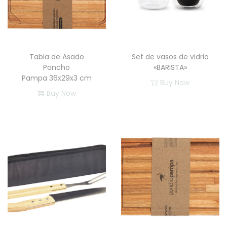
Tabla de Asado
Set de vasos de vidrio
Poncho
«BARISTA»
Pampa 36x29x3 cm
Buy Now
Buy Now
E
s
t
e
p
r
o
d
u
c