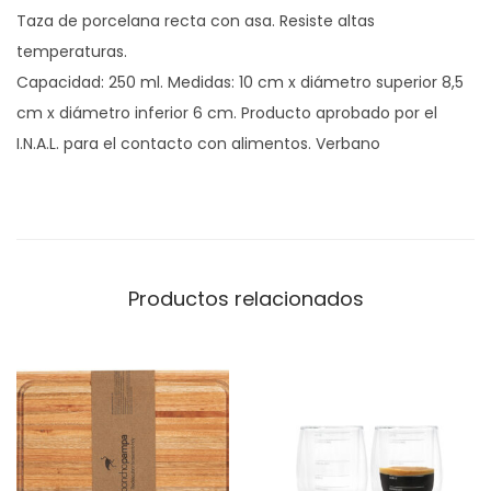
Taza de porcelana recta con asa. Resiste altas
0
temperaturas.
0
Capacidad: 250 ml. Medidas: 10 cm x diámetro superior 8,5
c
cm x diámetro inferior 6 cm. Producto aprobado por el
a
I.N.A.L. para el contacto con alimentos. Verbano
n
t
i
d
a
Productos relacionados
d