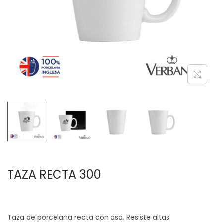
c
d
i
o
ó
n
TAZA RECTA 300
Taza de porcelana recta con asa. Resiste altas