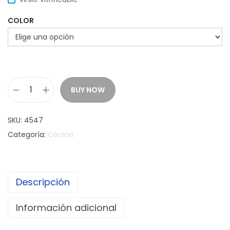
COLOR
BUY NOW
T
A
SKU:
4547
Z
Categoría:
Cocina
A
R
E
Descripción
C
T
Información adicional
A
3