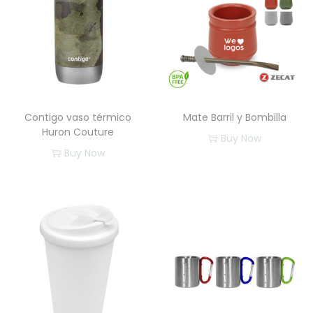
Contigo vaso térmico
Mate Barril y Bombilla
Huron Couture
Buy Now
Buy Now
E
s
t
e
p
r
o
d