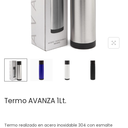
c
d
i
o
ó
n
Termo AVANZA 1Lt.
Termo realizado en acero inoxidable 304 con esmalte