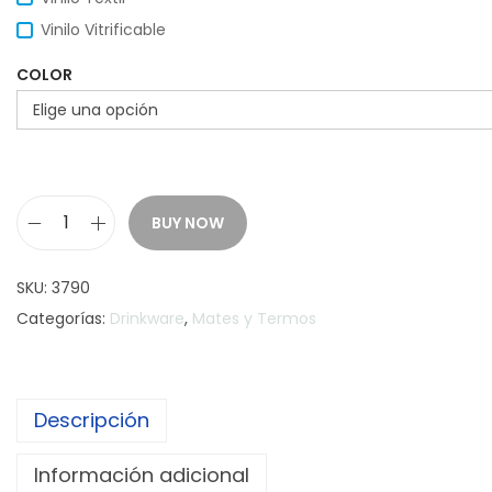
Vinilo Vitrificable
COLOR
BUY NOW
T
e
SKU:
3790
r
Categorías:
Drinkware
,
Mates y Termos
m
o
A
Descripción
V
A
Información adicional
N