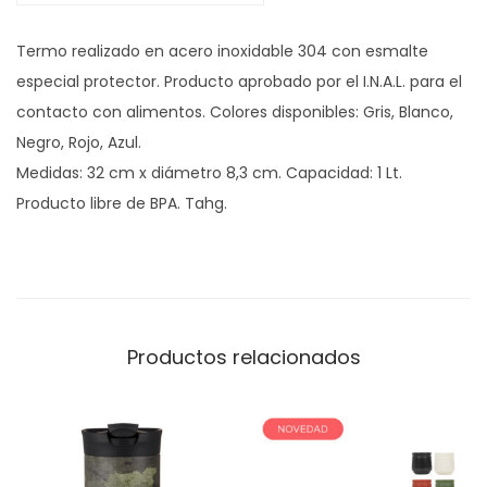
Z
Termo realizado en acero inoxidable 304 con esmalte
A
especial protector. Producto aprobado por el I.N.A.L. para el
1
contacto con alimentos. Colores disponibles: Gris, Blanco,
L
Negro, Rojo, Azul.
t
Medidas: 32 cm x diámetro 8,3 cm. Capacidad: 1 Lt.
.
Producto libre de BPA. Tahg.
c
a
n
t
i
Productos relacionados
d
a
d