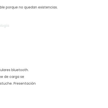
ible porque no quedan existencias.
logía
culares bluetooth.
che de carga se
estuche. Presentación