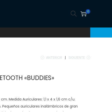
0
ANTERIOR
SIGUIENTE
ETOOTH «BUDDIES»
 cm. Medida Auriculares: 1,1 x 4 x 1,6 cm c/u.
th. Pequeños auriculares inalámbricos de gran