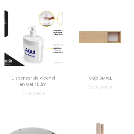
Dispenser de Alcohol
Caja SMALL
en Gel 450ml
Buy Now
Buy Now
E
s
t
e
p