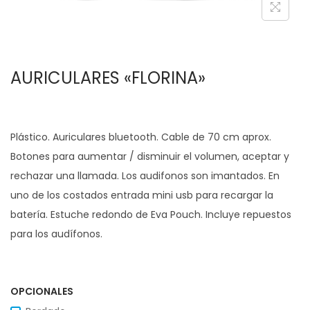
c
d
i
o
ó
AURICULARES «FLORINA»
n
Plástico. Auriculares bluetooth. Cable de 70 cm aprox.
Botones para aumentar / disminuir el volumen, aceptar y
rechazar una llamada. Los audifonos son imantados. En
uno de los costados entrada mini usb para recargar la
batería. Estuche redondo de Eva Pouch. Incluye repuestos
para los audífonos.
OPCIONALES