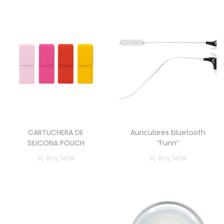
t
i
d
a
d
CARTUCHERA DE
Auriculares bluetooth
SILICONA POUCH
“Funn”
Buy Now
Buy Now
E
E
s
s
t
t
e
e