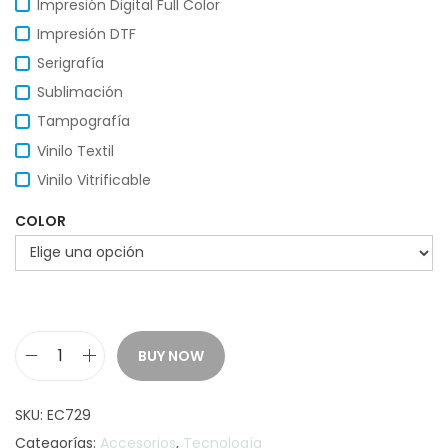
Impresión Digital Full Color
Impresión DTF
Serigrafía
Sublimación
Tampografía
Vinilo Textil
Vinilo Vitrificable
COLOR
BUY NOW
P
o
SKU:
EC729
w
Categorías:
Accesorios
,
Tecnología