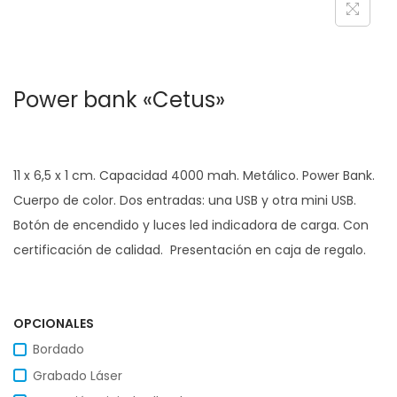
c
d
i
o
ó
Power bank «Cetus»
n
11 x 6,5 x 1 cm. Capacidad 4000 mah. Metálico. Power Bank.
Cuerpo de color. Dos entradas: una USB y otra mini USB.
Botón de encendido y luces led indicadora de carga. Con
certificación de calidad. Presentación en caja de regalo.
OPCIONALES
Bordado
Grabado Láser