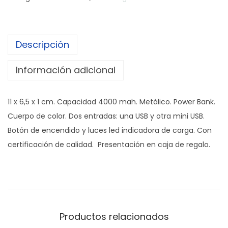
e
r
b
Descripción
a
n
Información adicional
k
"
11 x 6,5 x 1 cm. Capacidad 4000 mah. Metálico. Power Bank.
C
Cuerpo de color. Dos entradas: una USB y otra mini USB.
e
Botón de encendido y luces led indicadora de carga. Con
t
certificación de calidad. Presentación en caja de regalo.
u
s
"
c
a
Productos relacionados
n