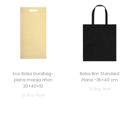
Eco Bolsa Durabag-
Bolsa Brin Standard
plana manija riñon
Plana -35×40 cm
20×40+10
Buy Now
Buy Now