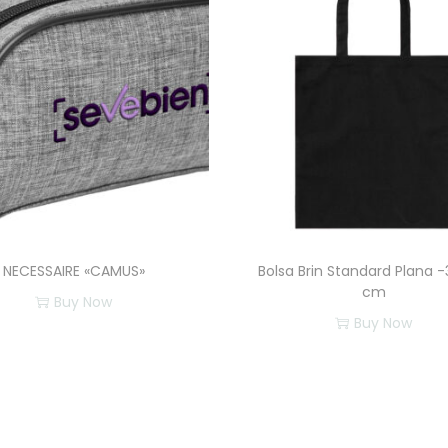
NECESSAIRE «CAMUS»
Bolsa Brin Standard Plana 
cm
Buy Now
Buy Now
E
s
t
e