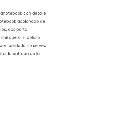
ortanotebook con detalle
a notebook acolchado de
los, dos porta
il cuero. El bolsillo
o con bordado no se vea
litar la entrada de la