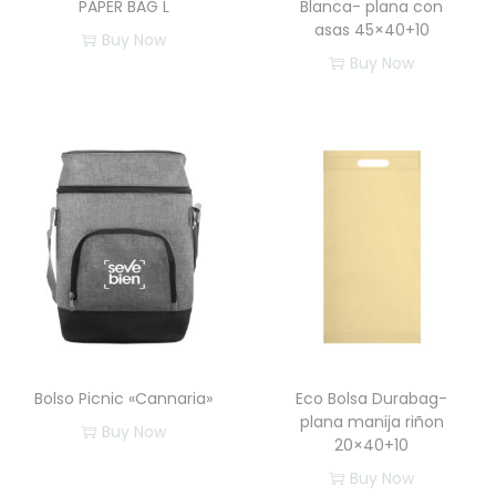
PAPER BAG L
Blanca- plana con
asas 45×40+10
Buy Now
Buy Now
E
s
t
e
p
r
o
d
u
c
t
Bolso Picnic «Cannaria»
Eco Bolsa Durabag-
o
plana manija riñon
Buy Now
t
20×40+10
E
i
Buy Now
s