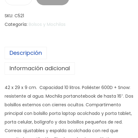
M
O
SKU:
C521
C
Categoría:
Bolsos y Mochilas
H
I
L
Descripción
A
"
Información adicional
D
E
42 x 29 x 9 cm. Capacidad 10 litros. Poliéster 600D + Snow:
E
resistente al agua. Mochila portanotebook de hasta 16″. Dos
P
bolsillos externos con cierres ocultos. Compartimento
"
principal con bolsillo porta laptop acolchado y porta tablet,
c
porta celular, bolígrafo y dos bolsillos pequeños de red.
a
Correas ajustables y espalda acolchada con red que
n