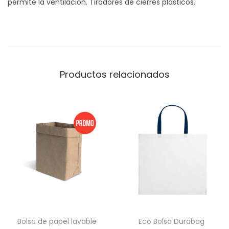
permite la ventilación. Tiradores de cierres plásticos.
t
i
d
a
d
Productos relacionados
Bolsa de papel lavable
Eco Bolsa Durabag