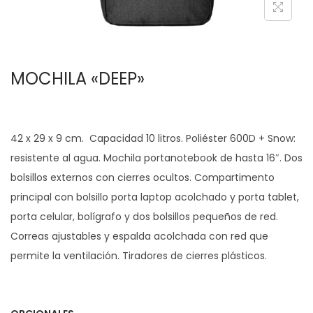
c
d
i
o
ó
MOCHILA «DEEP»
n
42 x 29 x 9 cm. Capacidad 10 litros. Poliéster 600D + Snow:
resistente al agua. Mochila portanotebook de hasta 16″. Dos
bolsillos externos con cierres ocultos. Compartimento
principal con bolsillo porta laptop acolchado y porta tablet,
porta celular, bolígrafo y dos bolsillos pequeños de red.
Correas ajustables y espalda acolchada con red que
permite la ventilación. Tiradores de cierres plásticos.