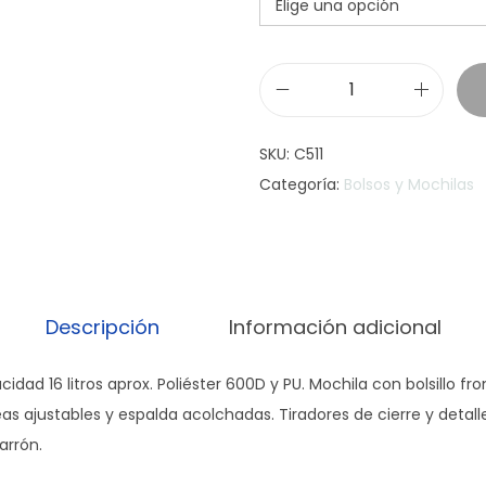
M
O
SKU:
C511
C
Categoría:
Bolsos y Mochilas
H
I
L
A
"
Descripción
Información adicional
N
E
idad 16 litros aprox. Poliéster 600D y PU. Mochila con bolsillo fro
W
eas ajustables y espalda acolchadas. Tiradores de cierre y detalle
S
arrón.
P