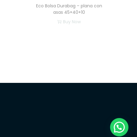
Eco Bolsa Durabag – plana con
asas 45×40+10
Buy Now