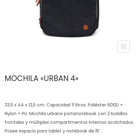
c
d
i
o
ó
n
MOCHILA «URBAN 4»
33,5 x 44 x 12,5 cm. Capacidad 11 litros. Poliéster 600D +
Nylon + PU. Mochila urbana portanotebook con 2 bolsillos
frontales y múltiples compartimentos internos acolchados.
Posee espacio para tablet y notebook de 15″.