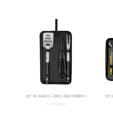
SET DE ASADO / BBQ «MASTERBEEF»
SET 
Buy Now
E