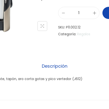
S
e
SKU:
P11.002.12
t
Categoría:
Regalos
d
e
v
i
n
Descripción
o
v
e, tapón, aro corta gotas y pico vertedor (J612)
e
r
t
i