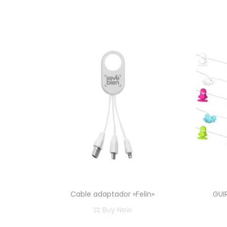
Cable adaptador «Felin»
GUI
Buy Now
E