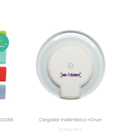
FOLDER
Cargador inalámbrico «Crux»
Buy Now
E