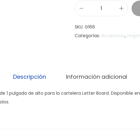
S
e
SKU:
G166
t
Categorías:
Accesorios
,
Hogar
d
e
l
e
t
Descripción
Información adicional
r
a
e 1 pulgada de alto para la cartelera Letter Board. Disponible en
s
olos.
p
a
r
a