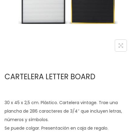
c
d
i
o
ó
n
CARTELERA LETTER BOARD
30 x 45 x 2,5 cm. Plástico. Cartelera vintage. Trae una
plancha de 286 caracteres de 3/4″ que incluyen letras,
números y símbolos.
Se puede colgar. Presentación en caja de regalo.