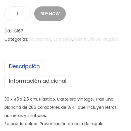
BUY NOW
C
A
SKU:
G167
R
Categorías:
Accesorios
,
Escritorio
,
Home Office
,
Regalos
T
E
L
Descripción
E
R
Información adicional
A
L
30 x 45 x 2,5 cm. Plástico. Cartelera vintage. Trae una
E
plancha de 286 caracteres de 3/4″ que incluyen letras,
T
números y símbolos.
T
Se puede colgar. Presentación en caja de regalo.
E