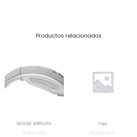
R
B
O
A
Productos relacionados
R
D
c
a
n
t
i
d
a
d
MOUSE WIRELESS
Faja
Buy Now
Buy Now