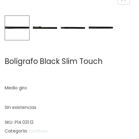
c
d
i
o
ó
n
Bolígrafo Black Slim Touch
Medio giro
Sin existencias
SKU:
P14.031.12
Categoría:
Escritura