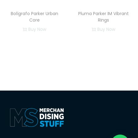
Bolígrafo Parker Urban
Pluma Parker IM Vibrant
Core
Rings
Buy Now
Buy Now