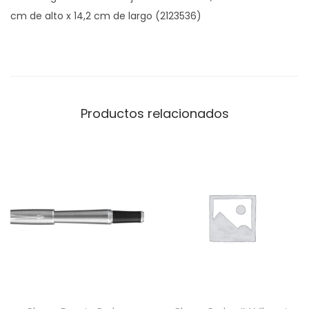
o
cm de alto x 14,2 cm de largo (2123536)
t
t
e
r
O
Productos relacionados
r
i
g
i
n
a
l
c
a
n