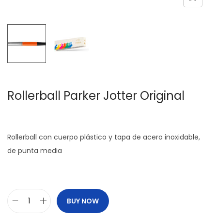
c
d
i
o
ó
n
Rollerball Parker Jotter Original
Rollerball con cuerpo plástico y tapa de acero inoxidable,
de punta media
BUY NOW
R