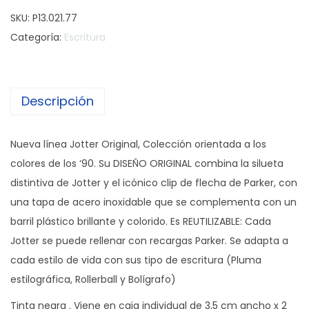
o
SKU:
P13.021.77
l
Categoría:
Escritura
l
e
r
Descripción
b
a
l
Nueva línea Jotter Original, Colección orientada a los
l
colores de los ‘90. Su DISEÑO ORIGINAL combina la silueta
P
distintiva de Jotter y el icónico clip de flecha de Parker, con
a
una tapa de acero inoxidable que se complementa con un
r
barril plástico brillante y colorido. Es REUTILIZABLE: Cada
k
Jotter se puede rellenar con recargas Parker. Se adapta a
e
cada estilo de vida con sus tipo de escritura (Pluma
r
estilográfica, Rollerball y Bolígrafo)
J
Tinta negra . Viene en caja individual de 3,5 cm ancho x 2