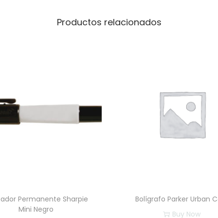
e
n
Productos relacionados
B
e
s
t
V
a
l
u
e
c
a
n
t
ador Permanente Sharpie
Bolígrafo Parker Urban 
i
Mini Negro
Buy Now