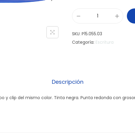
B
o
SKU:
P15.055.03
l
Categoría:
Escritura
í
g
r
a
f
Descripción
o
C
rpo y clip del mismo color. Tinta negra. Punta redonda con groso
l
i
c
P