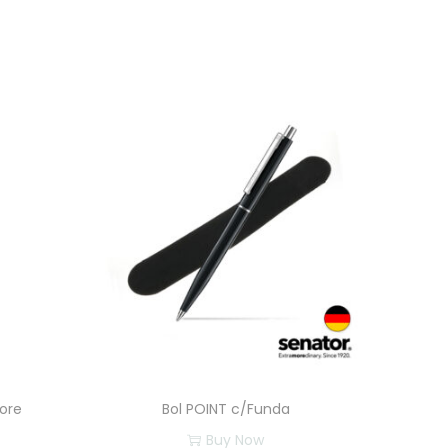
Core
Bol POINT c/Funda
Buy Now