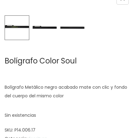
c
d
i
o
ó
n
Bolígrafo Color Soul
Bolígrafo Metálico negro acabado mate con clic y fondo
del cuerpo del mismo color
Sin existencias
SKU:
P14.006.17