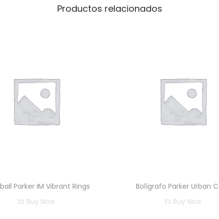
d
Productos relacionados
T
o
u
c
h
c
a
n
t
i
d
a
d
rball Parker IM Vibrant Rings
Bolígrafo Parker Urban 
Buy Now
Buy Now