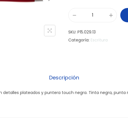
B
o
SKU:
P15.029.13
l
Categoría:
Escritura
í
g
r
a
f
Descripción
o
C
n detalles plateados y puntera touch negra. Tinta negra, punta 
u
r
v
e