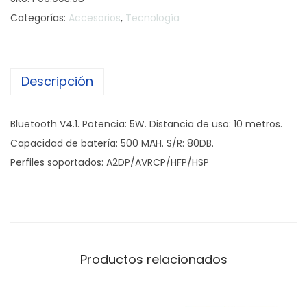
r
Categorías:
Accesorios
,
Tecnología
l
a
n
Descripción
t
e
H
Bluetooth V4.1. Potencia: 5W. Distancia de uso: 10 metros.
i
Capacidad de batería: 500 MAH. S/R: 80DB.
F
Perfiles soportados: A2DP/AVRCP/HFP/HSP
i
c
a
n
t
Productos relacionados
i
d