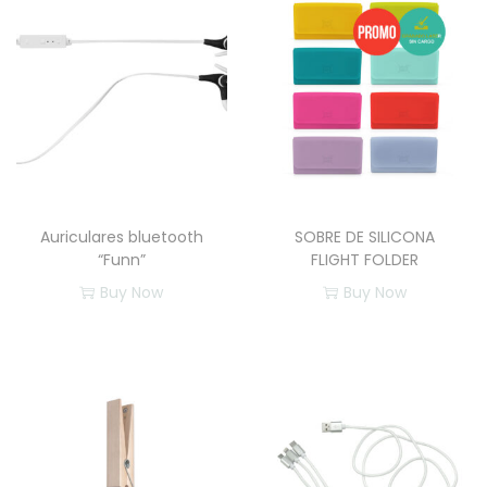
a
d
Auriculares bluetooth
SOBRE DE SILICONA
“Funn”
FLIGHT FOLDER
Buy Now
Buy Now
E
E
s
s
t
t
e
e
p
p
r
r