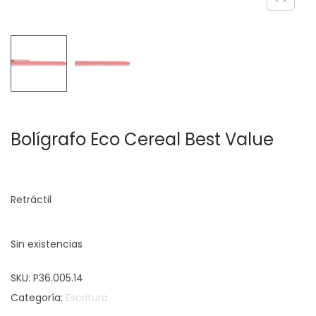
c
d
i
o
ó
n
Bolígrafo Eco Cereal Best Value
Retráctil
Sin existencias
SKU:
P36.005.14
Categoría:
Escritura