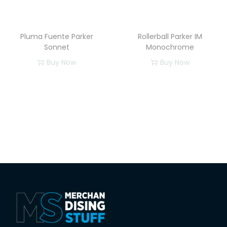
Pluma Fuente Parker
Rollerball Parker IM
Sonnet
Monochrome
Buy Now
Buy Now