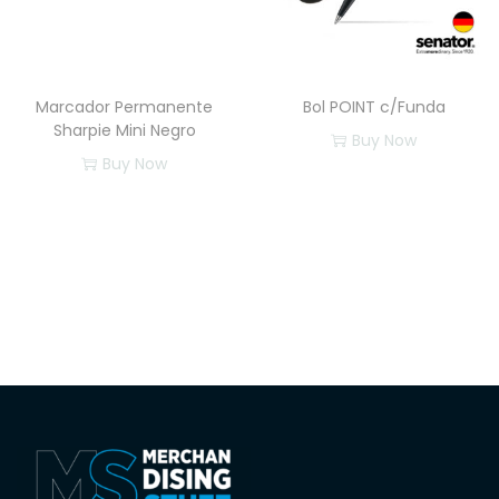
Marcador Permanente
Bol POINT c/Funda
Sharpie Mini Negro
Buy Now
Buy Now
E
s
t
e
p
r
o
d
u
c
t