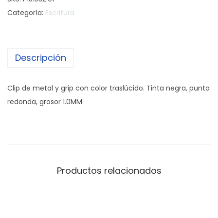
l
Categoría:
Escritura
í
g
r
Descripción
a
f
o
Clip de metal y grip con color traslúcido. Tinta negra, punta
E
redonda, grosor 1.0MM
c
o
s
W
h
Productos relacionados
i
t
e