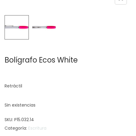
c
d
i
o
ó
n
Bolígrafo Ecos White
Retráctil
Sin existencias
SKU:
P15.032.14
Categoría:
Escritura