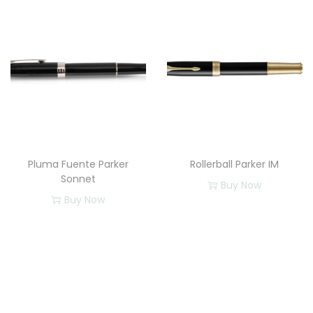
d
Pluma Fuente Parker
Rollerball Parker IM
Sonnet
Buy Now
Buy Now