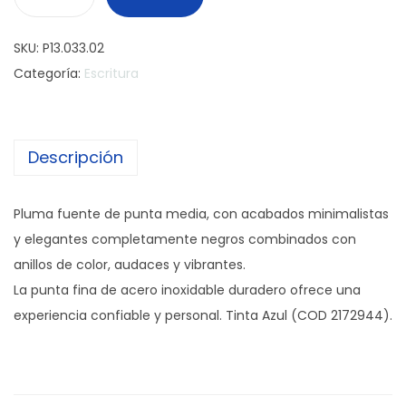
P
l
SKU:
P13.033.02
u
Categoría:
Escritura
m
a
P
Descripción
a
r
k
Pluma fuente de punta media, con acabados minimalistas
e
y elegantes completamente negros combinados con
r
anillos de color, audaces y vibrantes.
I
La punta fina de acero inoxidable duradero ofrece una
M
experiencia confiable y personal. Tinta Azul (COD 2172944).
V
i
b