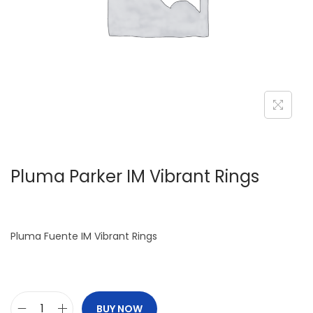
c
d
i
o
ó
n
Pluma Parker IM Vibrant Rings
Pluma Fuente IM Vibrant Rings
BUY NOW