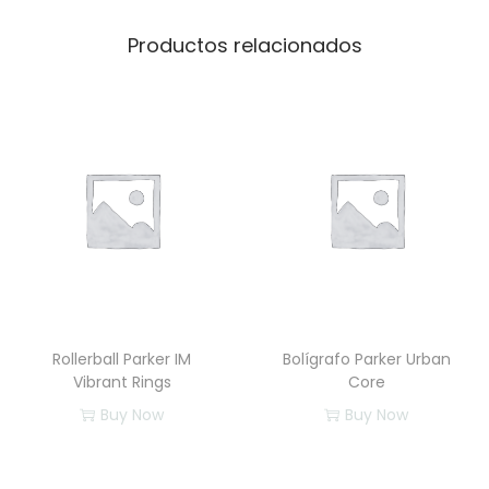
r
a
Productos relacionados
n
t
R
i
n
g
s
c
a
n
Rollerball Parker IM
Bolígrafo Parker Urban
t
Vibrant Rings
Core
i
Buy Now
Buy Now
d
a