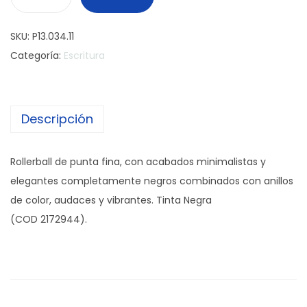
R
o
SKU:
P13.034.11
l
Categoría:
Escritura
l
e
r
Descripción
b
a
l
Rollerball de punta fina, con acabados minimalistas y
l
elegantes completamente negros combinados con anillos
P
de color, audaces y vibrantes. Tinta Negra
a
(COD 2172944).
r
k
e
r