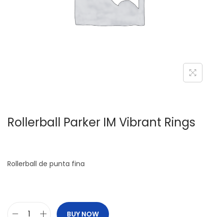
c
d
i
o
ó
n
Rollerball Parker IM Vibrant Rings
Rollerball de punta fina
BUY NOW