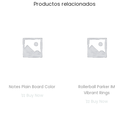
I
Productos relacionados
M
V
i
b
r
a
n
t
R
i
Notes Plain Board Color
Rollerball Parker IM
n
Vibrant Rings
Buy Now
g
Buy Now
s
c
a