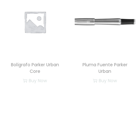
n
t
i
d
a
d
Bolígrafo Parker Urban
Pluma Fuente Parker
Core
Urban
Buy Now
Buy Now