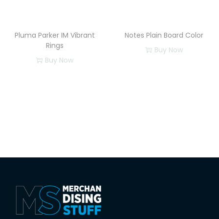
Pluma Parker IM Vibrant
Notes Plain Board Color
Rings
Buy Now
Buy Now