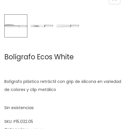
c
d
i
o
ó
n
Bolígrafo Ecos White
Bolígrafo plástico retráctil con grip de silicona en variedad
de colores y clip metálico
Sin existencias
SKU:
P15.032.05