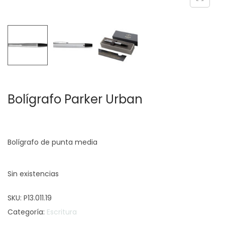
c
d
i
o
ó
n
Bolígrafo Parker Urban
Bolígrafo de punta media
Sin existencias
SKU:
P13.011.19
Categoría:
Escritura