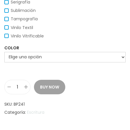
Serigrafía
Sublimación
Tampografía
Vinilo Textil
Vinilo Vitrificable
COLOR
BUY NOW
B
O
SKU:
BP241
L
Categoría:
Escritura
Í
G