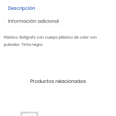
R
Descripción
A
F
Información adicional
O
"
Plástico. Bolígrafo con cuerpo plástico de color con
N
pulsador. Tinta negra.
A
N
D
O
"
Productos relacionados
c
a
n
t
i