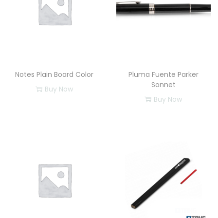
d
a
d
Notes Plain Board Color
Pluma Fuente Parker
Sonnet
Buy Now
Buy Now