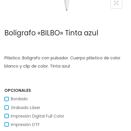
c
d
i
o
ó
Bolígrafo «BILBO» Tinta azul
n
Plástico. Bolígrafo con pulsador. Cuerpo plástico de color
blanco y clip de color. Tinta azul
OPCIONALES
Bordado
Grabado Láser
Impresión Digital Full Color
Impresión DTF