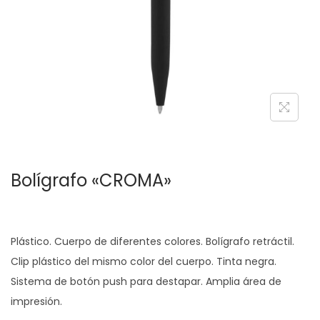
c
d
i
o
ó
n
Bolígrafo «CROMA»
Plástico. Cuerpo de diferentes colores. Bolígrafo retráctil.
Clip plástico del mismo color del cuerpo. Tinta negra.
Sistema de botón push para destapar. Amplia área de
impresión.