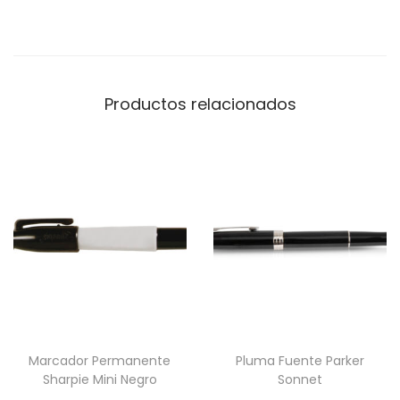
A
"
c
a
Productos relacionados
n
t
i
d
a
d
Marcador Permanente
Pluma Fuente Parker
Sharpie Mini Negro
Sonnet