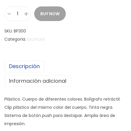
BUY NOW
B
o
SKU:
BP300
l
Categoría:
Escritura
í
g
r
Descripción
a
f
Información adicional
o
"
Plástico. Cuerpo de diferentes colores. Bolígrafo retráctil.
C
Clip plástico del mismo color del cuerpo. Tinta negra.
R
Sistema de botón push para destapar. Amplia área de
O
impresión.
M