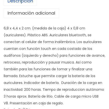
Descripción
L
A
Información adicional
R
E
6,8 x 4,4 x 2 cm. (medida de la caja) 4 x 0,8 cm
S
(auriculares). Plástico ABS. Auriculares bluetooth, se
B
conectan al celular de forma inalámbrica. Los auriculares
L
cuentan con función touch en cada costado de los
U
audifonos (izquierdo y derecho) para funciones de avance,
E
retroceso, reproducción y pausar musica. Así como
T
también para las funciones de tomar y finalizar una
O
llamada. Estuche que permite cargar la batería de los
O
auriculares. Indicador de batería. Duración de la carga en
T
inactividad: 200 horas. Tiempo de reproduccion autónomo
H
3 horas aprox. Batería de litio. Cable de carga micro USB
"
V8. Presentación en caja de regalo.
D