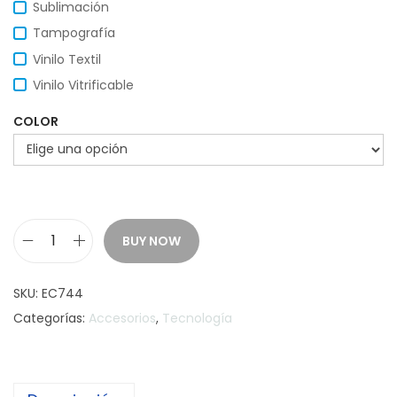
Sublimación
Tampografía
Vinilo Textil
Vinilo Vitrificable
COLOR
BUY NOW
A
U
SKU:
EC744
R
Categorías:
Accesorios
,
Tecnología
I
C
U