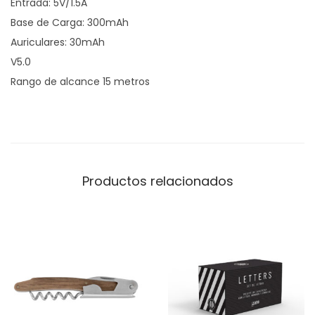
Entrada: 5V/1.5A
I
Base de Carga: 300mAh
N
Auriculares: 30mAh
A
V5.0
N
Rango de alcance 15 metros
"
c
a
n
t
Productos relacionados
i
d
a
d