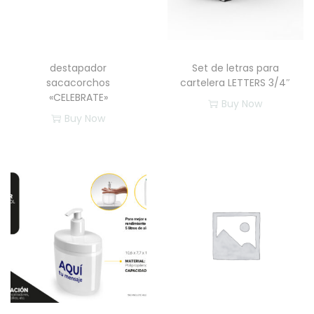
destapador
Set de letras para
sacacorchos
cartelera LETTERS 3/4″
«CELEBRATE»
Buy Now
Buy Now
E
E
s
s
t
t
e
e
p
p
r
r
o
o
d
d
u
u
c
c