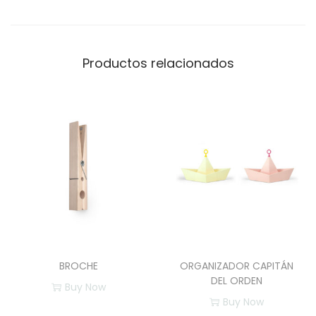
a
n
t
Productos relacionados
i
d
a
d
BROCHE
ORGANIZADOR CAPITÁN
DEL ORDEN
Buy Now
Buy Now
E