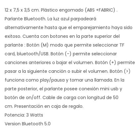
L
12 x 7,5 x 3,5 cm. Plástico engomado (ABS +FABRIC) .
U
Parlante Bluetooth. La luz azul parpadeará
E
alternativamente hasta que el emparejamiento haya sido
T
exitoso. Cuenta con botones en la parte superior del
O
parlante : Botón (M) modo que permite seleccionar TF
O
card, bluetooth/USB. Botón (-) permite seleccionar
T
canciones anteriores o bajar el volumen. Botón (+) permite
H
pasar a la siguiente canción o subir el volumen. Botón (>)
"
funciona como play/pausa y tomar una llamada. En la
C
parte posterior, el parlante posee conexión mini usb y
L
botón de on/off. Cable de carga con longitud de 50
A
cm. Presentación en caja de regalo.
R
Potencia: 3 Watts
K
Version Bluetooth 5.0
"
c