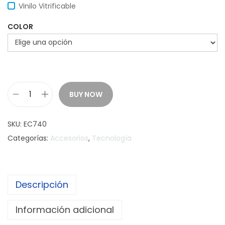
Vinilo Vitrificable
COLOR
BUY NOW
P
A
SKU:
EC740
R
Categorías:
Accesorios
,
Tecnología
L
A
N
Descripción
T
E
Información adicional
B