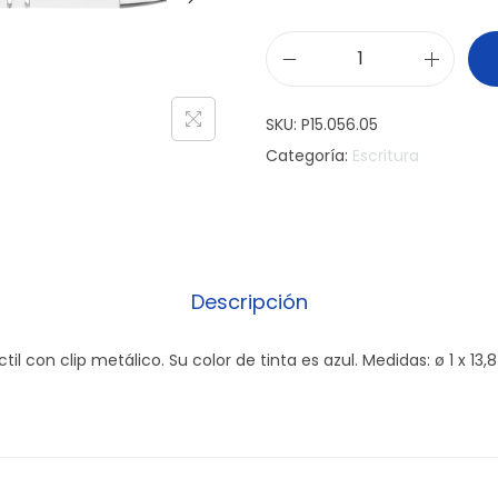
B
o
SKU:
P15.056.05
l
Categoría:
Escritura
í
g
r
a
f
Descripción
o
R
ctil con clip metálico. Su color de tinta es azul. Medidas: ø 1 x 13
i
n
g
s