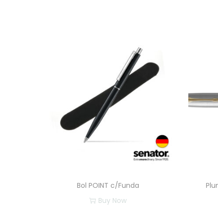
Bol POINT c/Funda
Plu
Buy Now
E