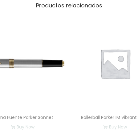
c
Productos relacionados
a
n
t
i
d
a
d
ma Fuente Parker Sonnet
Rollerball Parker IM Vibrant
Buy Now
Buy Now