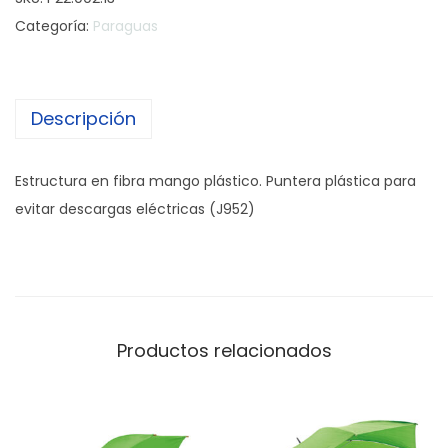
r
Categoría:
Paraguas
a
g
u
Descripción
a
s
G
Estructura en fibra mango plástico. Puntera plástica para
o
evitar descargas eléctricas (J952)
l
f
c
a
n
Productos relacionados
t
i
d