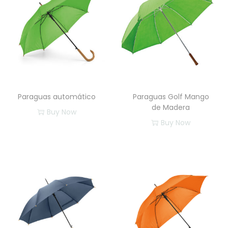
a
d
Paraguas automático
Paraguas Golf Mango
de Madera
Buy Now
Buy Now