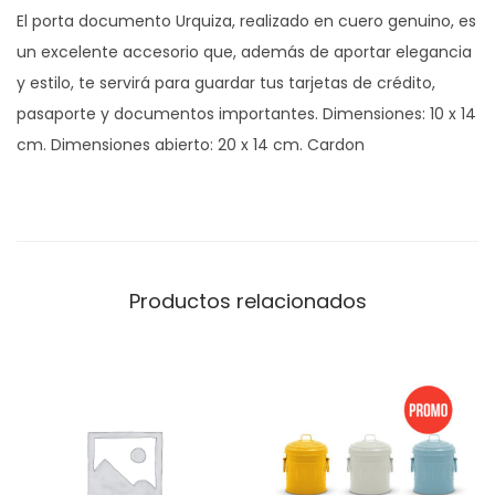
El porta documento Urquiza, realizado en cuero genuino, es
e
un excelente accesorio que, además de aportar elegancia
n
y estilo, te servirá para guardar tus tarjetas de crédito,
t
pasaporte y documentos importantes. Dimensiones: 10 x 14
o
cm. Dimensiones abierto: 20 x 14 cm. Cardon
U
r
q
u
i
Productos relacionados
z
a
c
a
n
t
i