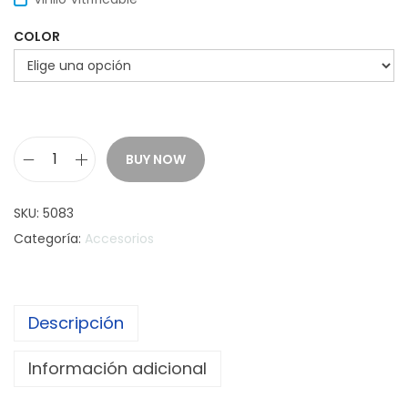
COLOR
BUY NOW
P
o
SKU:
5083
r
Categoría:
Accesorios
t
a
D
Descripción
o
c
Información adicional
u
m