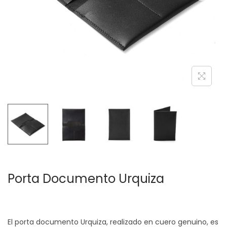
c
d
i
o
ó
n
Porta Documento Urquiza
El porta documento Urquiza, realizado en cuero genuino, es