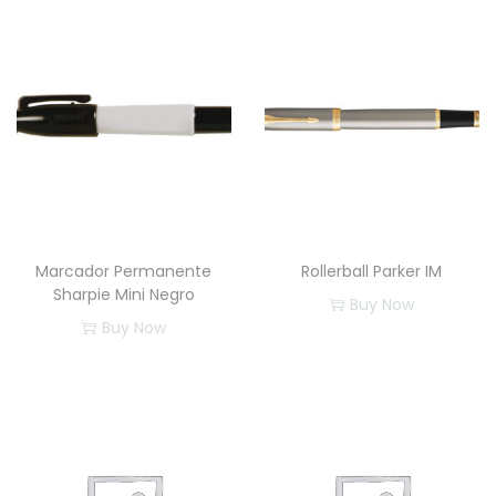
n
t
i
d
a
d
Marcador Permanente
Rollerball Parker IM
Sharpie Mini Negro
Buy Now
Buy Now