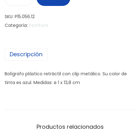
B
o
SKU:
P15.056.12
l
Categoría:
Escritura
í
g
r
Descripción
a
f
o
Bolígrafo plástico retráctil con clip metálico. Su color de
R
tinta es azul. Medidas: ø 1 x 13,8 cm
i
n
g
s
c
Productos relacionados
a