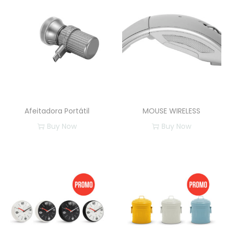
Afeitadora Portátil
MOUSE WIRELESS
Buy Now
Buy Now
E
s
t
e
p
r
o