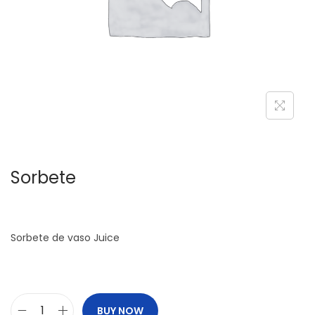
c
d
i
o
ó
n
Sorbete
Sorbete de vaso Juice
BUY NOW