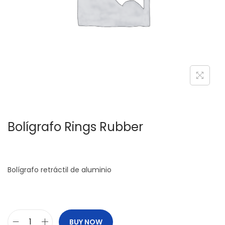
c
d
i
o
ó
n
Bolígrafo Rings Rubber
Bolígrafo retráctil de aluminio
BUY NOW