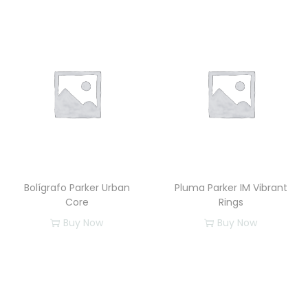
b
b
e
r
c
a
n
t
i
d
Bolígrafo Parker Urban
Pluma Parker IM Vibrant
a
Core
Rings
d
Buy Now
Buy Now