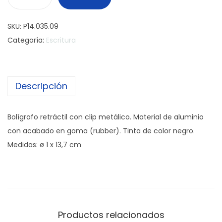
B
o
SKU:
P14.035.09
l
Categoría:
Escritura
í
g
r
Descripción
a
f
o
Bolígrafo retráctil con clip metálico. Material de aluminio
R
con acabado en goma (rubber). Tinta de color negro.
i
Medidas: ø 1 x 13,7 cm
n
g
s
R
u
Productos relacionados