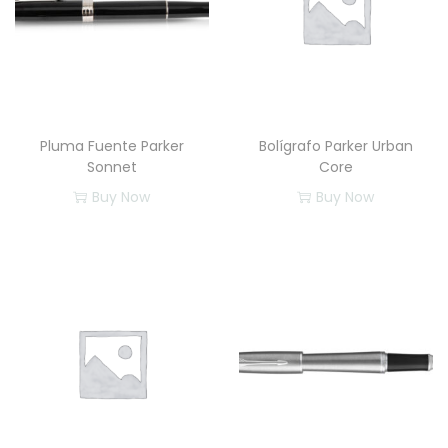
a
d
Pluma Fuente Parker
Bolígrafo Parker Urban
Sonnet
Core
Buy Now
Buy Now