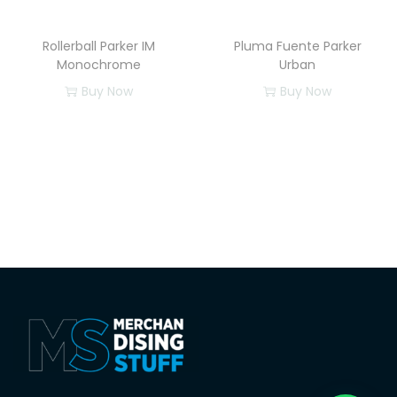
Rollerball Parker IM
Pluma Fuente Parker
Monochrome
Urban
Buy Now
Buy Now