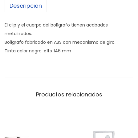
Descripción
a
f
o
El clip y el cuerpo del bolígrafo tienen acabados
S
metalizados.
o
Bolígrafo fabricado en ABS con mecanismo de giro.
f
Tinta color negro. ø11 x 146 mm
t
p
e
n
c
Productos relacionados
a
n
t
i
d