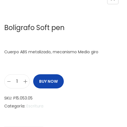
c
d
i
o
ó
Bolígrafo Soft pen
n
Cuerpo ABS metalizado, mecanismo Medio giro
BUY NOW
B
o
SKU:
P15.053.05
l
Categoría:
Escritura
í
g
r