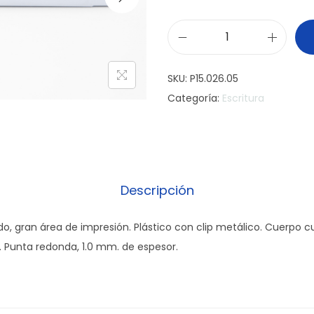
B
o
SKU:
P15.026.05
l
Categoría:
Escritura
í
g
r
a
f
Descripción
o
S
do, gran área de impresión. Plástico con clip metálico. Cuerpo 
q
 Punta redonda, 1.0 mm. de espesor.
u
a
r