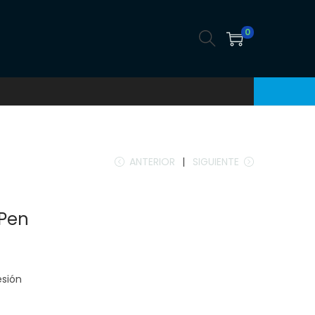
0
ANTERIOR
SIGUIENTE
 Pen
esión