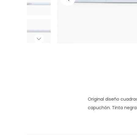
g
n
a
i
c
d
i
o
ó
n
Original diseño cuadra
capuchón. Tinta negra.