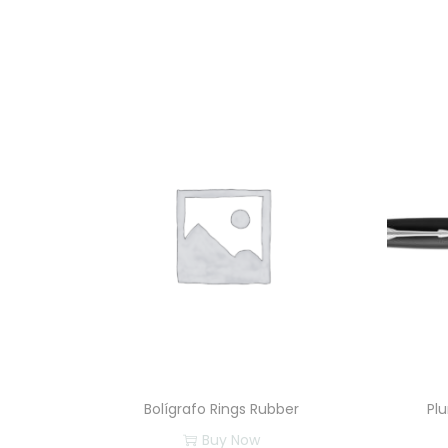
Bolígrafo Rings Rubber
Pl
Buy Now