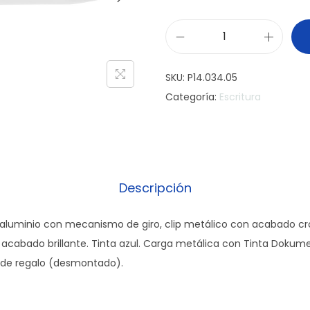
B
o
SKU:
P14.034.05
l
Categoría:
Escritura
í
g
r
a
f
Descripción
o
S
 aluminio con mecanismo de giro, clip metálico con acabado cro
h
acabado brillante. Tinta azul. Carga metálica con Tinta Dokume
i
 de regalo (desmontado).
n
y