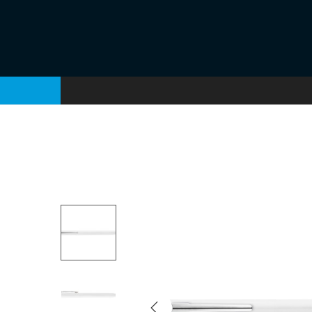
S
S
a
a
l
l
t
t
a
a
r
r
a
a
l
l
a
c
n
o
a
n
v
t
e
e