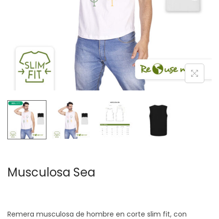
c
d
i
o
ó
n
Musculosa Sea
Remera musculosa de hombre en corte slim fit, con