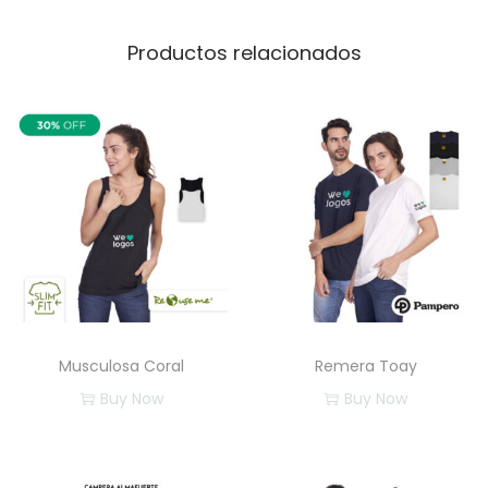
Productos relacionados
Musculosa Coral
Remera Toay
Buy Now
Buy Now
E
E
s
s