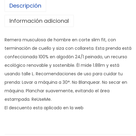
Descripción
o
s
Información adicional
a
S
Remera musculosa de hombre en corte slim fit, con
e
terminación de cuello y siza con collareta. Esta prenda está
a
confeccionada 100% en algodón 24/1 peinado, un recurso
c
ecológico renovable y sostenible. Él mide 1.88m y está
a
usando talle L. ​Recomendaciones de uso para cuidar tu
n
prenda: Lavar a máquina a 30°. No Blanquear. No secar en
t
máquina. Planchar suavemente, evitando el área
i
estampada. ReUseMe.
d
El descuento esta aplicado en la web
a
d