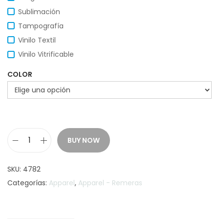
Sublimación
Tampografía
Vinilo Textil
Vinilo Vitrificable
COLOR
BUY NOW
M
u
SKU:
4782
s
Categorías:
Apparel
,
Apparel - Remeras
c
u
l