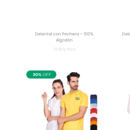
g
n
a
i
c
d
i
o
ó
Delantal con Pechera – 100%
Del
Algodón
n
Buy Now